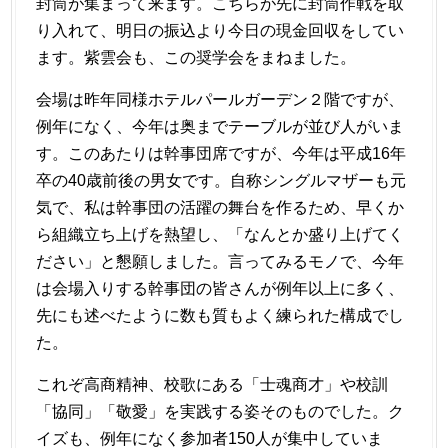
封筒が集まって来ます。こちらが先に封筒作戦を取
り入れて、明日の振込より今日の現金回収をしてい
ます。紫雲会も、この奨学会をまねました。
会場は昨年同様ホテルパールガーデン２階ですが、
例年になく、今年は奥までテーブルが並び人がいま
す。このあたりは幹事団席ですが、今年は平成16年
卒の40歳前後の男女です。自称シングルマザーも元
気で、私は幹事団の活躍の舞台を作るため、早くか
ら組織立ち上げを熱望し、「なんとか盛り上げてく
ださい」と懇願しました。言ってみるモノで、今年
は会場入りする幹事団の皆さんが例年以上に多く、
先にも述べたように数も質もよく練られた構成でし
た。
これぞ高商精神、校歌にある「士魂商才」や校訓
「協同」「敬愛」を実践する姿そのものでした。ク
イズも、例年になく参加者150人が集中していま