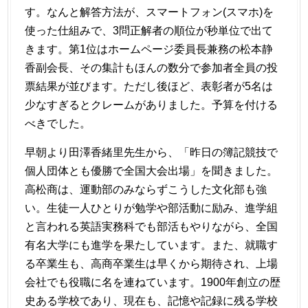
す。なんと解答方法が、スマートフォン(スマホ)を
使った仕組みで、3問正解者の順位が秒単位で出て
きます。第1位はホームページ委員長兼務の松本静
香副会長、その集計もほんの数分で参加者全員の投
票結果が並びます。ただし後ほど、表彰者が5名は
少なすぎるとクレームがありました。予算を付ける
べきでした。
早朝より田澤香緒里先生から、「昨日の簿記競技で
個人団体とも優勝で全国大会出場」を聞きました。
高松商は、運動部のみならずこうした文化部も強
い。生徒一人ひとりが勉学や部活動に励み、進学組
と言われる英語実務科でも部活もやりながら、全国
有名大学にも進学を果たしています。また、就職す
る卒業生も、高商卒業生は早くから期待され、上場
会社でも役職に名を連ねています。1900年創立の歴
史ある学校であり、現在も、記憶や記録に残る学校