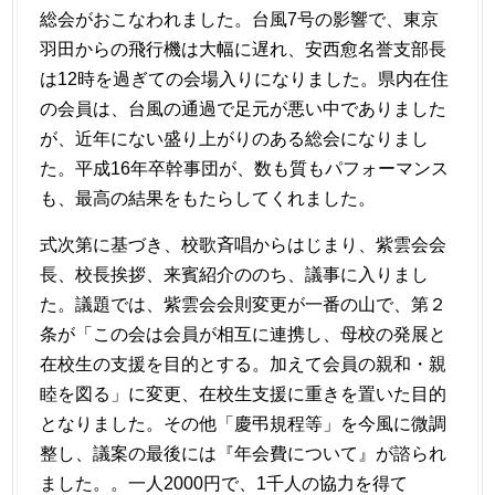
総会がおこなわれました。台風7号の影響で、東京
羽田からの飛行機は大幅に遅れ、安西愈名誉支部長
は12時を過ぎての会場入りになりました。県内在住
の会員は、台風の通過で足元が悪い中でありました
が、近年にない盛り上がりのある総会になりまし
た。平成16年卒幹事団が、数も質もパフォーマンス
も、最高の結果をもたらしてくれました。
式次第に基づき、校歌斉唱からはじまり、紫雲会会
長、校長挨拶、来賓紹介ののち、議事に入りまし
た。議題では、紫雲会会則変更が一番の山で、第２
条が「この会は会員が相互に連携し、母校の発展と
在校生の支援を目的とする。加えて会員の親和・親
睦を図る」に変更、在校生支援に重きを置いた目的
となりました。その他「慶弔規程等」を今風に微調
整し、議案の最後には『年会費について』が諮られ
ました。。一人2000円で、1千人の協力を得て