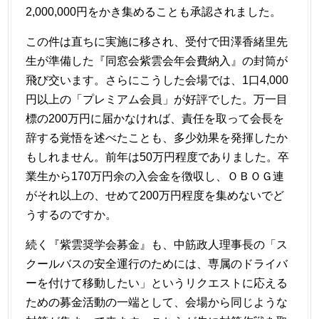
2,000,000円をかき集めることも承認されました。
この件は直ちに実施に移され、受付で田澤香緒里先
生が準備した『同窓会紫雲会年会費納入』の封筒が
飛び交います。さらにこうした会場では、1口4,000
円以上の「プレミアム会員」が好評でした。万一目
標の200万円に届かなければ、責任を取って会長を
辞する覚悟を述べたことも、多少効果を発揮したか
もしれません。前年は50万円程度でありました。卒
業生から170万円余の入会金を徴収し、ＯＢＯＧ連
がそれ以上の、せめて200万円程度を集めないでど
うするのですか。
続く『紫雲奨学会募金』も、中筋政人理事長の「ス
クールバスの安全運行のためには、専属のドライバ
ーを付けて移動したい」というリクエストに応える
ための募金活動の一端として、会場から同じような