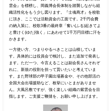
雲会』を標榜し、岡義博会長体制を踏襲しながら組
織活性化をもう少し図ります。『士魂商才』を校歌
に頂き、ここでは活動資金の工面です。2千円会費
の納入策に、校歌3番の最終章「奮い(ふる)起きてよ
と豊けく(ゆた)強く」にあわせて1千万円目標に汗を
かきます。
一方使い方、つまりやるべきことは山積していま
す。具体的には役員会で検討し、また追加で発表し
ます。ただ一つ、今言えることは副会長さんそれぞ
れに、新規の役割を担って貰いたいと考えていま
す。また野球部の甲子園出場募金や、その他部活の
全国大会出場援助など、枚挙にいとまがありませ
ん。大風呂敷ですが、強く楽しい組織の紫雲会を目
指します。ご支援ご鞭撻を、お願い申し上げます。