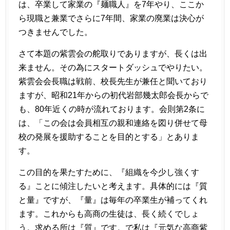
は、卒業して家業の『麺職人』を7年やり、ここか
ら現職と兼業でさらに7年間、家業の廃業は決心が
つきませんでした。
さて本題の紫雲会の舵取りでありますが、長くは出
来ません。その為にスタートダッシュでやりたい。
紫雲会会長職は戦前、校長先生が兼任と聞いており
ますが、昭和21年からの初代岩部幾太郎会長からで
も、80年近くの時が流れております。会則第2条に
は、「この会は会員相互の親和連絡を図り併せて母
校の発展を援助することを目的とする」とありま
す。
この目的を果たすために、『組織を今少し強くす
る』ことに傾注したいと考えます。具体的には『質
と量』ですが、『量』は毎年の卒業生が補ってくれ
ます。これからも高商の生徒は、長く続くでしょ
う。求める所は『質』です。で私は『元気な高商紫