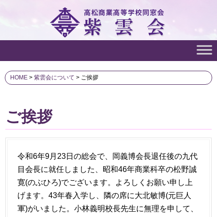
HOME
>
紫雲会について
>
ご挨拶
ご挨拶
令和6年9月23日の総会で、岡義博会長退任後の九代
目会長に就任しました、昭和46年商業科卒の松野誠
寛(のぶひろ)でございます。よろしくお願い申し上
げます。43年春入学し、隣の席に大北敏博(元巨人
軍)がいました。小林義明校長先生に無理を申して、