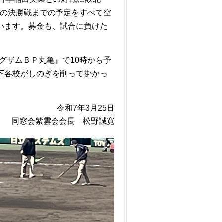
日の決勝戦までの予定をすべて空
います。募金も、試合に負けた
グザムＢＰ丸亀』で10時から予
下各校がしのぎを削って掛かっ
令和7年3月25日
同窓会紫雲会会長 松野誠寛