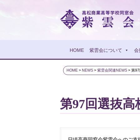
HOME
紫雲会について
会
HOME
>
NEWS
>
紫雲会関連NEWS
>
第9
第97回選抜
日頃高商同窓会紫雲会へのご支