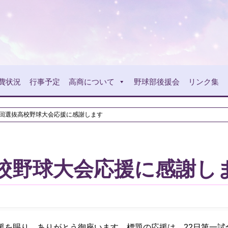
費状況
行事予定
高商について
野球部後援会
リンク集
7回選抜高校野球大会応援に感謝します
高校野球大会応援に感謝し
援を賜り、ありがとう御座います。標題の応援は、22日第一試