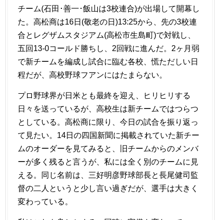
チーム(石田･善一･飯山は3校連合)が出場して開幕し
た。高松商は16日(敬老の日)13:25から、先の3校連
合とレグザムスタジアム(高松市生島町)で対戦し、
五回13-0コールド勝ちし、2回戦に進んだ。2ヶ月弱
で新チームを編成し試合に臨む各校、慌ただしい日
程だが、高校野球フアンにはたまらない。
プロ野球界が日米とも最終を迎え、ヒリヒリする
日々を送っているが、高校生は新チームではつらつ
としている。高松商に限り、今日の試合を振り返っ
て見たい。14日の四国新聞に掲載されていた新チー
ムのオーダーを見てみると、旧チームからのメンバ
ーが多く残ると言うが、私には全く別のチームに見
える。同じ名前は、三好明彦野球部長と長尾健司監
督の二人というと少し言い過ぎだが、選手は大きく
変わっている。