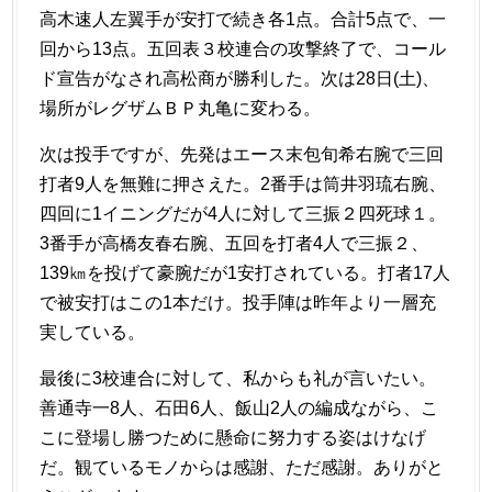
高木速人左翼手が安打で続き各1点。合計5点で、一
回から13点。五回表３校連合の攻撃終了で、コール
ド宣告がなされ高松商が勝利した。次は28日(土)、
場所がレグザムＢＰ丸亀に変わる。
次は投手ですが、先発はエース末包旬希右腕で三回
打者9人を無難に押さえた。2番手は筒井羽琉右腕、
四回に1イニングだが4人に対して三振２四死球１。
3番手が高橋友春右腕、五回を打者4人で三振２、
139㎞を投げて豪腕だが1安打されている。打者17人
で被安打はこの1本だけ。投手陣は昨年より一層充
実している。
最後に3校連合に対して、私からも礼が言いたい。
善通寺一8人、石田6人、飯山2人の編成ながら、こ
こに登場し勝つために懸命に努力する姿はけなげ
だ。観ているモノからは感謝、ただ感謝。ありがと