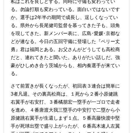
私はこれを良しとする。同時に守備も変わってい
る。勿論打順も変わっている。面白いではないです
か。選手は2年半の期間で成長し、逞しくなってい
る。県外から長尾健司監督を慕ってきた子も、頭角
を現してきた。新メンバー表に、広島･愛媛･京都な
どが連なる。今日の五回守備に登場した『ペリー丈
勇』君は福岡とある。お父さんがどうしても高松商
だと、連れてきたと聞いた。ありがたい話しだ。強
豪がひしめき合う茨城からも、相内奏選手が来てい
る。
さて前置きが長くなったが、初回表３連合は簡単に
3者凡退。その裏高松商は、１死から２番小原健跳
右翼手が右安打、３番橘朋宏一塁手が一ゴロで走者
を進め、４番唐渡大我三塁手の中安打で二塁から小
原健跳右翼手が生還しまず１点。５番高藤快渡中堅
手が死球出塁で盛り上がったが、６番高木速人左翼