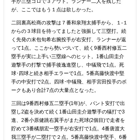
手が三塁ゴロで３アウト。ランナー二人を残した
が、ここではもう１点は欲しかった。
二回裏高松商の攻撃は７番和泉翔太捕手から、１-１
からの３球目を待ってましたと強振して三塁打。続
く先発の末包旬希右腕投手が右安打、ランナーが返
って1点。ここから勢いづいて、続く9番西村修五二
塁手が実に上手い三塁線へのヒット。1番山田圭介
遊撃手の打撃で捕手後逸進塁し、中犠飛で1点。死
球･四球と続き相手エラーで1点。5番高藤快渡中堅
手の中安打で2点。四球･中犠飛、相手宮田投手のボ
ークもあり合計7点の大量点となった。
三回は9番西村修五二塁手(1年)が、バント安打で出
塁し2盗を決めて続く1番山田圭介遊撃手の犠打で3
進、2番小原健跳右翼手がまた死球(2個目)で走者を
貯めて3番橘朋宏一塁手が右安打で1点。4番唐渡大
我三塁手が二塁打で２点。5番高藤快渡中堅手、6番