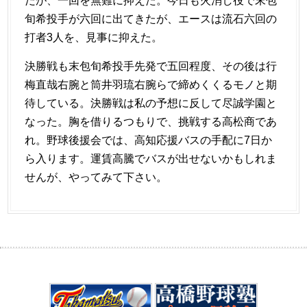
だが、一回を無難に抑えた。今日も火消し役で末包
旬希投手が六回に出てきたが、エースは流石六回の
打者3人を、見事に抑えた。
決勝戦も末包旬希投手先発で五回程度、その後は行
梅直哉右腕と筒井羽琉右腕らで締めくくるモノと期
待している。決勝戦は私の予想に反して尽誠学園と
なった。胸を借りるつもりで、挑戦する高松商であ
れ。野球後援会では、高知応援バスの手配に7日か
ら入ります。運賃高騰でバスが出せないかもしれま
せんが、やってみて下さい。