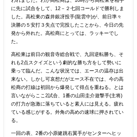
われました。わが高松商は、10時から高松東を相手
に先に試合をして、12－２七回コールドで勝利しま
した。高松東の森井銀冴投手(龍雲中)が、前日準々
決勝の５安打３失点で完投したことから、今日の先
発から外れた。高松商にとっては、ラッキーでし
た。
高松東は前日の観音寺総合戦で、九回逆転勝ち、そ
れも2点スクイズという劇的な勝ち方をして勢いに
乗って臨んだ。こんな状況では、エースの温存は出
来ない。しかし可哀想だがエース不在では、今の高
松商の打線は初回から爆発して得点を重ねる。とは
言いながらここ2試合、1番の山田圭介遊撃手(主将)
の打力が急激に落ちていると素人には見える。疲れ
ている感じがする。外角の高めの速球に押されてい
る。
一回の表、2番の小原健跳右翼手がセンターへヒッ