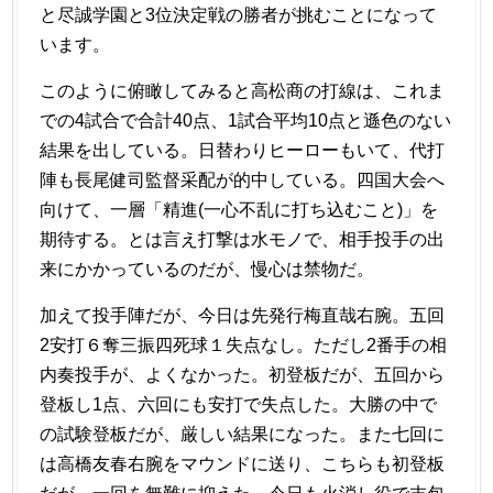
と尽誠学園と3位決定戦の勝者が挑むことになって
います。
このように俯瞰してみると高松商の打線は、これま
での4試合で合計40点、1試合平均10点と遜色のない
結果を出している。日替わりヒーローもいて、代打
陣も長尾健司監督采配が的中している。四国大会へ
向けて、一層「精進(一心不乱に打ち込むこと)」を
期待する。とは言え打撃は水モノで、相手投手の出
来にかかっているのだが、慢心は禁物だ。
加えて投手陣だが、今日は先発行梅直哉右腕。五回
2安打６奪三振四死球１失点なし。ただし2番手の相
内奏投手が、よくなかった。初登板だが、五回から
登板し1点、六回にも安打で失点した。大勝の中で
の試験登板だが、厳しい結果になった。また七回に
は高橋友春右腕をマウンドに送り、こちらも初登板