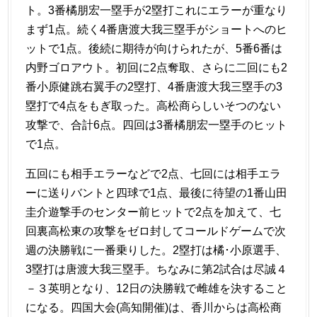
ト。3番橘朋宏一塁手が2塁打これにエラーが重なり
まず1点。続く4番唐渡大我三塁手がショートへのヒ
ットで1点。後続に期待が向けられたが、5番6番は
内野ゴロアウト。初回に2点奪取、さらに二回にも2
番小原健跳右翼手の2塁打、4番唐渡大我三塁手の3
塁打で4点をもぎ取った。高松商らしいそつのない
攻撃で、合計6点。四回は3番橘朋宏一塁手のヒット
で1点。
五回にも相手エラーなどで2点、七回には相手エラ
ーに送りバントと四球で1点、最後に待望の1番山田
圭介遊撃手のセンター前ヒットで2点を加えて、七
回裏高松東の攻撃をゼロ封してコールドゲームで次
週の決勝戦に一番乗りした。2塁打は橘･小原選手、
3塁打は唐渡大我三塁手。ちなみに第2試合は尽誠４
－３英明となり、12日の決勝戦で雌雄を決すること
になる。四国大会(高知開催)は、香川からは高松商