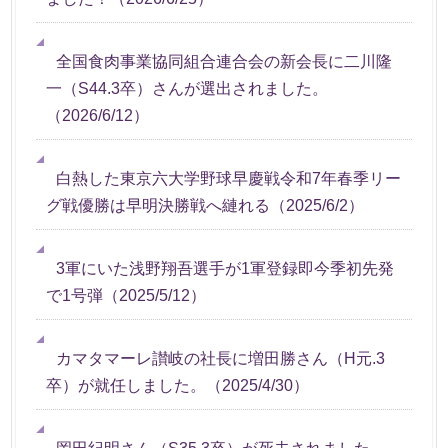
全国食肉事業協同組合連合会の新会長に二川隆
一（S44.3卒）さんが選出されました。
（
2026/6/12
）
白熱した東京六大学野球早慶戦令和7年春季リー
グ戦優勝は早明決勝戦へ縺れる
（
2025/6/2
）
3軍にいた浅野翔吾選手が1軍登録即今季初先発
で1号弾
（
2025/5/12
）
カマタマーレ讃岐の社長に増田勝さん（H元.3
卒）が就任しました。
（
2025/4/30
）