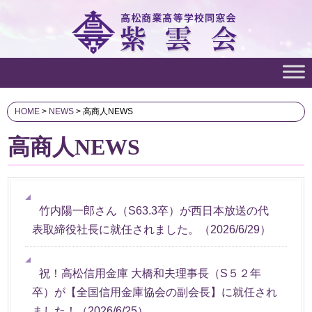
HOME
>
NEWS
>
高商人NEWS
高商人NEWS
竹内陽一郎さん（S63.3卒）が西日本放送の代
表取締役社長に就任されました。
（
2026/6/29
）
祝！高松信用金庫 大橋和夫理事長（S５２年
卒）が【全国信用金庫協会の副会長】に就任され
ました！
（
2026/6/25
）