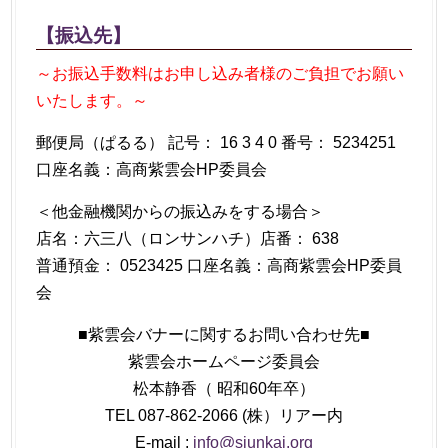
【振込先】
～お振込手数料はお申し込み者様のご負担でお願い
いたします。～
郵便局（ぱるる） 記号： 16 3 4 0 番号： 5234251
口座名義：高商紫雲会HP委員会
＜他金融機関からの振込みをする場合＞
店名：六三八（ロンサンハチ）店番： 638
普通預金： 0523425 口座名義：高商紫雲会HP委員
会
■紫雲会バナーに関するお問い合わせ先■
紫雲会ホームページ委員会
松本静香（ 昭和60年卒）
TEL 087-862-2066 (株）リアー内
E-mail :
info@siunkai.org